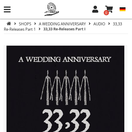
0
SHOPS
A WEDDING ANNIVERSARY
AUDIO
33,33
Re-Releases Part 1
33,33 Re-Releases Part I