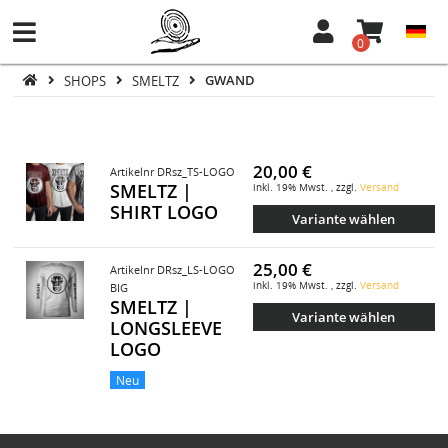
0
SHOPS
SMELTZ
GWAND
20,00 €
Artikelnr DRsz_TS-LOGO
SMELTZ |
inkl. 19% Mwst. , zzgl.
Versand
SHIRT LOGO
Variante wählen
25,00 €
Artikelnr DRsz_LS-LOGO
inkl. 19% Mwst. , zzgl.
Versand
BIG
SMELTZ |
Variante wählen
LONGSLEEVE
LOGO
Neu