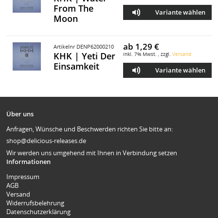
From The
Variante wählen
Moon
ab
1,29 €
Artikelnr DENP62000210
KHK | Yeti Der
inkl. 7% Mwst. , zzgl.
Versand
Einsamkeit
Variante wählen
Über uns
Anfragen, Wünsche und Beschwerden richten Sie bitte an:
shop@delicious-releases.de
Wir werden uns umgehend mit Ihnen in Verbindung setzen
Informationen
Impressum
AGB
Versand
Widerrufsbelehrung
Datenschutzerklärung