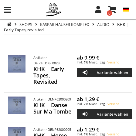
0
SHOPS
KASPAR HAUSER KOMPLEX
AUDIO
KHK |
Early Tapes, revisited
ab
9,99 €
Artikelnr
inkl. 7% Mwst. , zzgl.
Versand
DelRel_DIG_0028
KHK | Early
Variante wählen
Tapes,
Revisited
ab
1,29 €
Artikelnr DENP62000209
KHK | Danse
inkl. 7% Mwst. , zzgl.
Versand
Sur Ma Tombe
Variante wählen
ab
1,29 €
Artikelnr DENP62000205
KHK | Home
inkl. 7% Mwst. , zzgl.
Versand