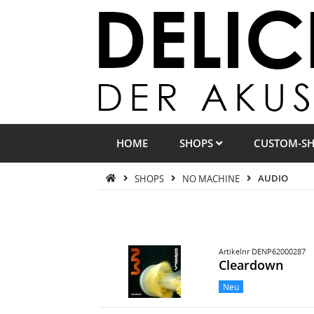
HOME
SHOPS
CUSTOM-S
SHOPS
NO MACHINE
AUDIO
Artikelnr DENP62000287
Cleardown
Neu