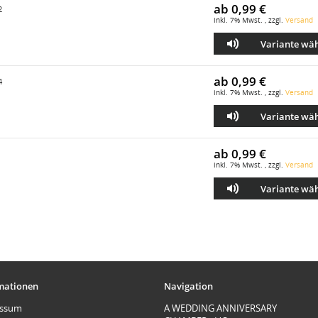
ab
0,99 €
2
inkl. 7% Mwst. , zzgl.
Versand
Variante wä
ab
0,99 €
4
inkl. 7% Mwst. , zzgl.
Versand
Variante wä
ab
0,99 €
inkl. 7% Mwst. , zzgl.
Versand
Variante wä
mationen
Navigation
essum
A WEDDING ANNIVERSARY