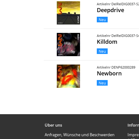
Artikelnr DelRelDIG0037-S
Deepdrive
Neu
Artikelnr DelRelDIG0037-S
Killdom
Neu
Artikelnr DENP62000289
Newborn
Neu
Über uns
Infor
Anfragen, Wünsche und Beschwerden
Impr