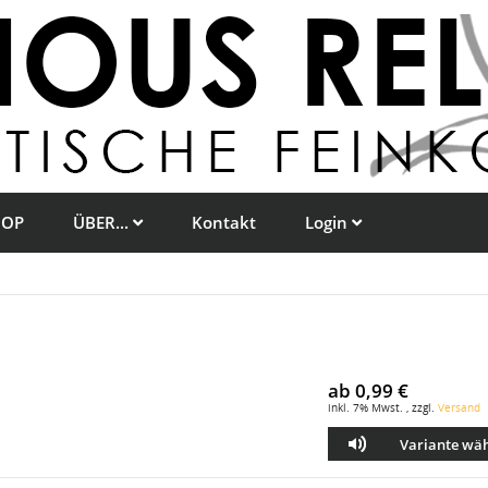
HOP
ÜBER...
Kontakt
Login
ab
0,99 €
inkl. 7% Mwst. , zzgl.
Versand
Variante wä