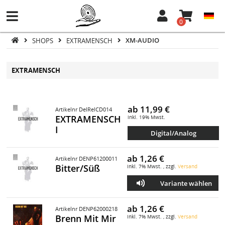
0
SHOPS
EXTRAMENSCH
XM-AUDIO
EXTRAMENSCH
ab
11,99 €
Artikelnr DelRelCD014
EXTRAMENSCH
inkl. 19% Mwst.
I
Digital/Analog
ab
1,26 €
Artikelnr DENP61200011
Bitter/Süß
inkl. 7% Mwst. , zzgl.
Versand
Variante wählen
ab
1,26 €
Artikelnr DENP62000218
Brenn Mit Mir
inkl. 7% Mwst. , zzgl.
Versand