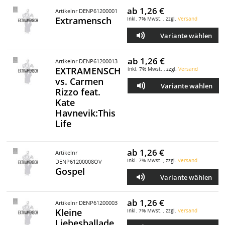
ab
1,26 €
Artikelnr DENP61200001
Extramensch
inkl. 7% Mwst. , zzgl.
Versand
Variante wählen
ab
1,26 €
Artikelnr DENP61200013
EXTRAMENSCH
inkl. 7% Mwst. , zzgl.
Versand
vs. Carmen
Variante wählen
Rizzo feat.
Kate
Havnevik:This
Life
ab
1,26 €
Artikelnr
inkl. 7% Mwst. , zzgl.
Versand
DENP61200008OV
Gospel
Variante wählen
ab
1,26 €
Artikelnr DENP61200003
Kleine
inkl. 7% Mwst. , zzgl.
Versand
Liebesballade