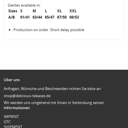
Gierlies available in:
Sizes
S
M
L
XL
XXL
A/B
61/41
63/44
65/47
67/50
69/53
Production on order. Short delay possible
Über uns
Anfragen, Wünsche und Beschwerden richten Sie bitte an:
shop@delicious-releases.de
Wir werden uns umgehend mit Ihnen in Verbindung setzen
Informationen
IMPRINT
GTC
SHIPMENT