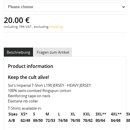
20.00 €
including 19% VAT , excluding
Shipping
Beschreibung
Fragen zum Artikel
Product information
Keep the cult alive!
Sol's Imperial T-Shirt L190 JERSEY - HEAVY JERSEY
100% semi-combed Ringspun cotton
Reinforcing tape on neck
Elastane rib collar
T-Shirts available in:
Sizes
XS*
S
M
L
XL
XXL
3XL**
4XL**
5
A/B
62/49
69/50
72/53
74/56
76/58
78/62
80/64
84/68
8