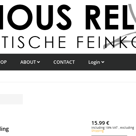
HOP
ABOUT
CONTACT
Login
15.99 €
ling
including 19% VAT , excluding
Shipping