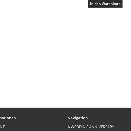
In den Warenkorb
mationen
Navigation
INT
A WEDDING ANNIVERSARY