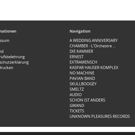
mationen
Navigation
essum
A WEDDING ANNIVERSARY
CHAMBER - L'Orchestre ...
nd
DIE KAMMER
rufsbelehrung
ERNEST
schutzerklärung
EXTRAMENSCH
 drucken
KASPAR HAUSER KOMPLEX
NO MACHINE
PAVIAN BAND
SKULLBOOGEY
SMELTZ
AUDIO
SCHÖN IST ANDERS
GWAND
TICKETS
UNKNOWN PLEASURES RECORDS