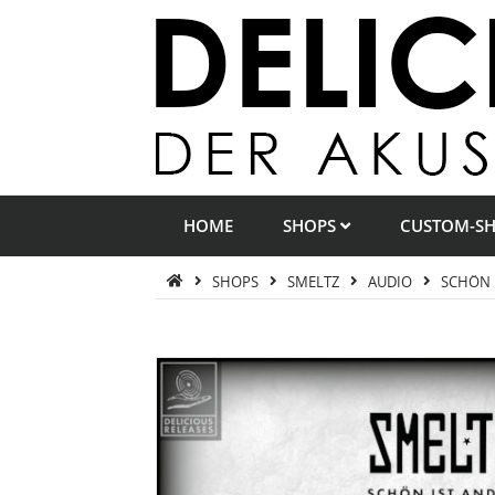
HOME
SHOPS
CUSTOM-S
SHOPS
SMELTZ
AUDIO
SCHÖN 