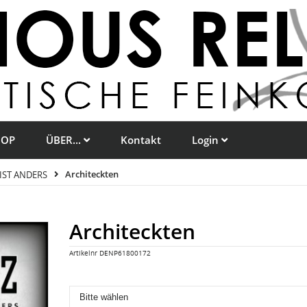
HOP
ÜBER...
Kontakt
Login
IST ANDERS
Architeckten
Architeckten
Artikelnr
DENP61800172