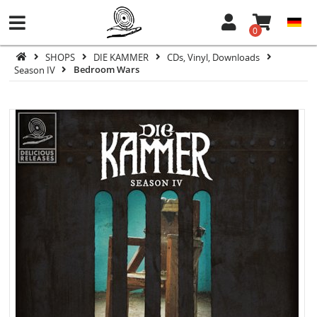
0
SHOPS
DIE KAMMER
CDs, Vinyl, Downloads
Season IV
Bedroom Wars