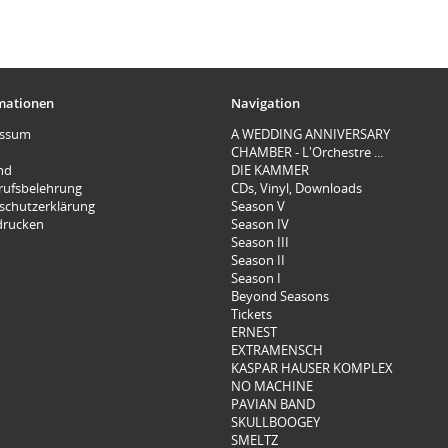
mationen
Navigation
essum
A WEDDING ANNIVERSARY
CHAMBER - L'Orchestre ...
nd
DIE KAMMER
rufsbelehrung
CDs, Vinyl, Downloads
schutzerklärung
Season V
 drucken
Season IV
Season III
Season II
Season I
Beyond Seasons
Tickets
ERNEST
EXTRAMENSCH
KASPAR HAUSER KOMPLEX
NO MACHINE
PAVIAN BAND
SKULLBOOGEY
SMELTZ