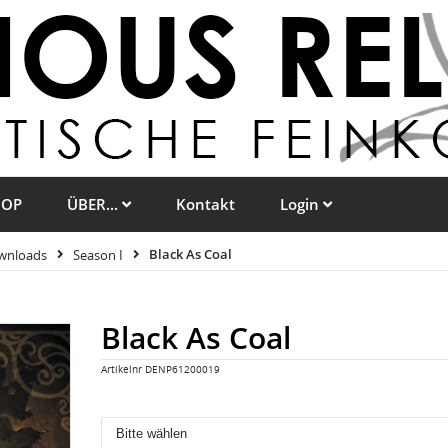
HOP
ÜBER...
Kontakt
Login
ownloads
Season I
Black As Coal
Black As Coal
Artikelnr
DENP61200019