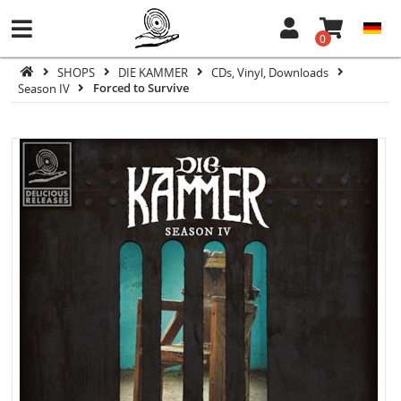
0
SHOPS
DIE KAMMER
CDs, Vinyl, Downloads
Season IV
Forced to Survive