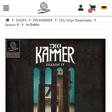
0
SHOPS
DIE KAMMER
CDs, Vinyl, Downloads
Season IV
In Dubio