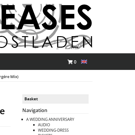
0
rgére Mix)
Basket
re
Navigation
A WEDDING ANNIVERSARY
AUDIO
WEDDING-DRESS