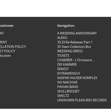
mationen
Navigation
INT
A WEDDING ANNIVERSARY
AUDIO
MENT
33,33 Re-Releases Part 1
ELLATION POLICY
35 Years Collectors Box
CY POLICY
WEDDING-DRESS
 drucken
TICKETS
CHAMBER - L'Orchestre ...
DIE KAMMER
ERNEST
EXTRAMENSCH
KASPAR HAUSER KOMPLEX
NO MACHINE
PAVIAN BAND
SKULLBOOGEY
SMELTZ
UNKNOWN PLEASURES RECORDS