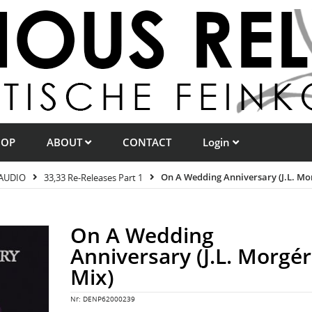
HOP
ABOUT
CONTACT
Login
AUDIO
33,33 Re-Releases Part 1
On A Wedding Anniversary (J.L. Mo
On A Wedding
Anniversary (J.L. Morgé
Mix)
Nr:
DENP62000239