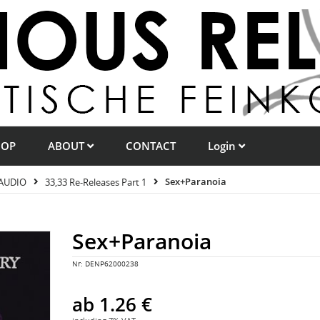
HOP
ABOUT
CONTACT
Login
AUDIO
33,33 Re-Releases Part 1
Sex+Paranoia
Sex+Paranoia
Nr:
DENP62000238
ab
1.26 €