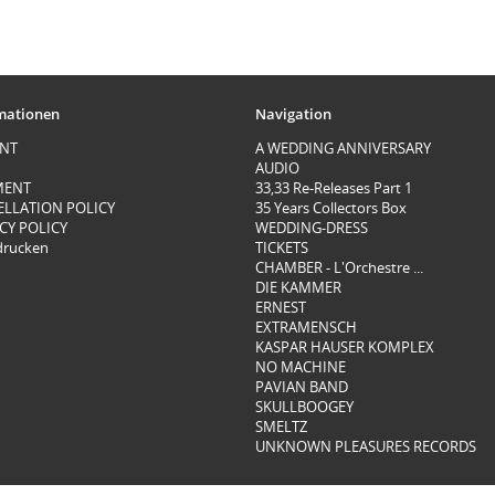
mationen
Navigation
INT
A WEDDING ANNIVERSARY
AUDIO
MENT
33,33 Re-Releases Part 1
ELLATION POLICY
35 Years Collectors Box
CY POLICY
WEDDING-DRESS
 drucken
TICKETS
CHAMBER - L'Orchestre ...
DIE KAMMER
ERNEST
EXTRAMENSCH
KASPAR HAUSER KOMPLEX
NO MACHINE
PAVIAN BAND
SKULLBOOGEY
SMELTZ
UNKNOWN PLEASURES RECORDS