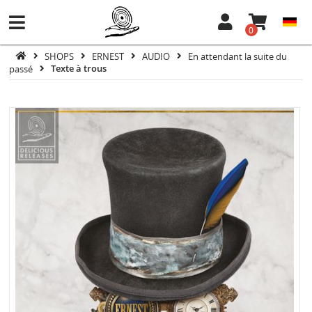
0
SHOPS
ERNEST
AUDIO
En attendant la suite du
passé
Texte à trous